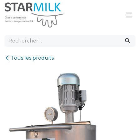
Se rendre au contenu
Tous les produits