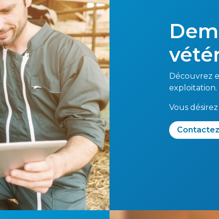
Dema
vété
Découvrez en
exploitation.
Vous désirez
Conta​​​​cte