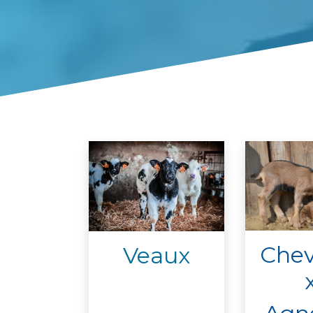
Chev
Veaux
x