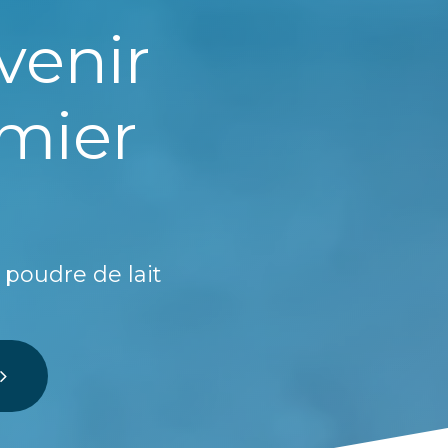
avenir
emier
n poudre de lait