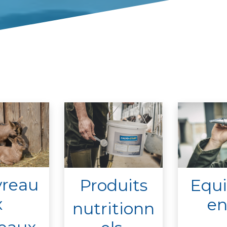
reau
Equ
Produits
 ​
en
nutritionn