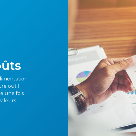
oûts
alimentation
tre outil
ie une fois
valeurs.