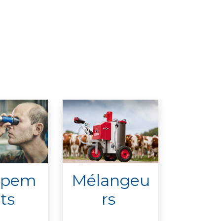
ipem
Mélangeu
ts
rs