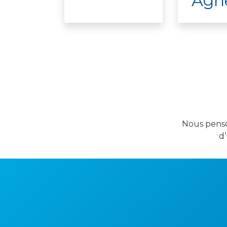
Agn
Nous penso
d