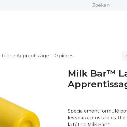
Startpagina
Over ons
Producten
Tips en tools
 tétine Apprentissage - 10 pièces
Milk Bar™ La
Apprentissag
Spécialement formulé pou
les veaux plus faibles. Uti
la tétine Milk Bar™