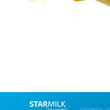
Startpagina
Ov