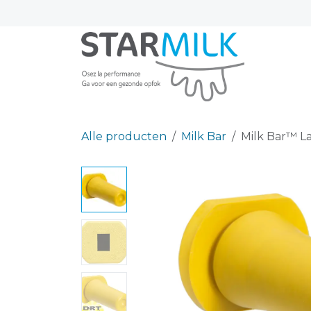
Overslaan naar inhoud
Alle producten
Milk Bar
Milk Bar™ La