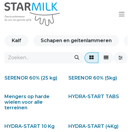
Overslaan naar inhoud
Kalf
Schapen en geitenlammeren
SERENOR 60% (25 kg)
SERENOR 60% (5kg)
Mengers op harde
HYDRA-START TABS
wielen voor alle
terreinen
HYDRA-START 10 Kg
HYDRA-START (4Kg)