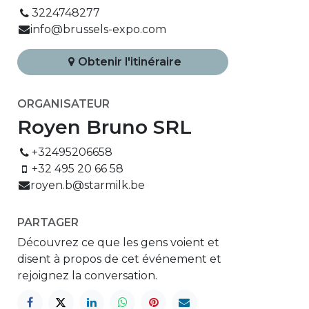
3224748277
info@brussels-expo.com
Obtenir l'itinéraire
ORGANISATEUR
Royen Bruno SRL
+32495206658
+32 495 20 66 58
royen.b@starmilk.be
PARTAGER
Découvrez ce que les gens voient et
disent à propos de cet événement et
rejoignez la conversation.