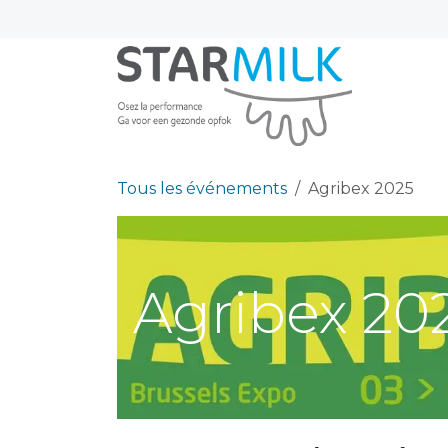
Se rendre au contenu
Tous les événements
Agribex 2025
Agribex 20